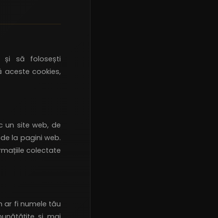
 și să folosești
ră aceste cookies,
c un site web, de
de la pagini web.
rmațiile colectate
m ar fi numele tău
mbunătățite și mai