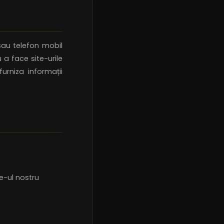
sau telefon mobil
 a face site-urile
rniza informații
e-ul nostru