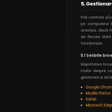
5. Gestiona
Poți controla și
pe computerul t
acestea, dacă fa
de fiecare dată c
funcționeze.
5.1 Setările bro
Majoritatea brows
multe despre co
gestionezi și să le
Google Chro
Mozilla Firefox
Safari
Microsoft Edg