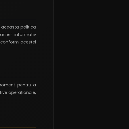
u această politică
banner informativ
s conform acestei
 moment pentru a
tive operaționale,