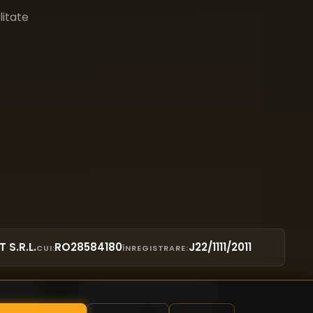
litate
T S.R.L.
RO28584180
J22/1111/2011
CUI:
ÎNREGISTRARE: