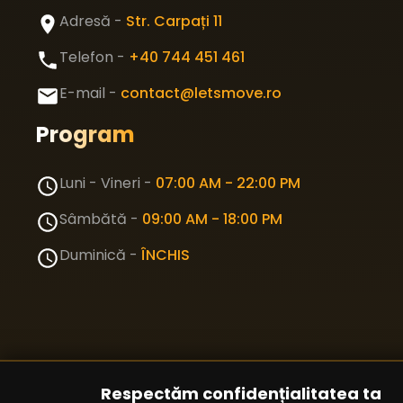
Adresă -
Str. Carpați 11
Telefon -
+40 744 451 461
E-mail -
contact@letsmove.ro
Program
Luni - Vineri -
07:00 AM - 22:00 PM
Sâmbătă -
09:00 AM - 18:00 PM
Duminică -
ÎNCHIS
Respectăm confidențialitatea ta