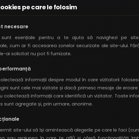
cookies pe care le folosim
ict necesare
sunt esențiale pentru a te ajuta să navighezi pe site
 sale, cum ar fi accesarea zonelor securizate ale site-ului. Fă
le-ai solicitat nu pot fi furnizate.
 performanță
olectează informații despre modul în care vizitatorii foloses
gini sunt cele mai vizitate și dacă primesc mesaje de eroare 
 colectează informații care identifică un vizitator. Toate info
s sunt agregate și, prin urmare, anonime.
cționale
rmit site-ului să își amintească alegerile pe care le faci (cu
mba sau regiunea în care te afli) și oferă funcționalități î