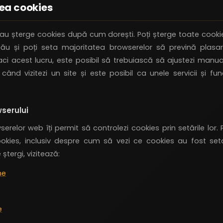
rea cookies
/sau șterge cookies după cum dorești. Poți șterge toate cooki
ău și poți seta majoritatea browserelor să prevină plasar
ci acest lucru, este posibil să trebuiască să ajustezi manual
ând vizitezi un site și este posibil ca unele servicii și fun
wserului
erelor web îți permit să controlezi cookies prin setările lor.
okies, inclusiv despre cum să vezi ce cookies au fost set
 ștergi, vizitează:
me
e