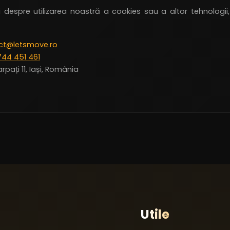
i despre utilizarea noastră a cookies sau a altor tehnologi
ct@letsmove.ro
744 451 461
arpați 11, Iași, România
Utile