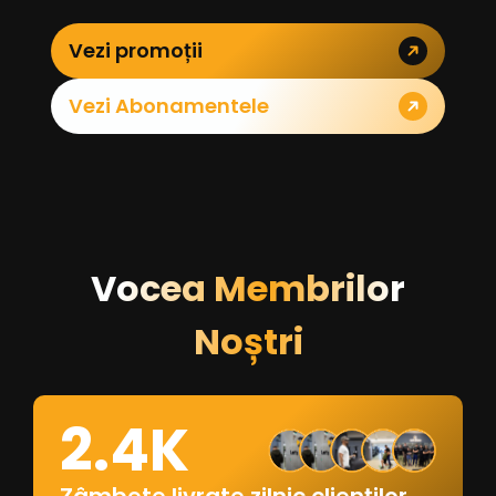
Vezi promoții
Vezi Abonamentele
Vocea Membrilor
Noștri
2.4K