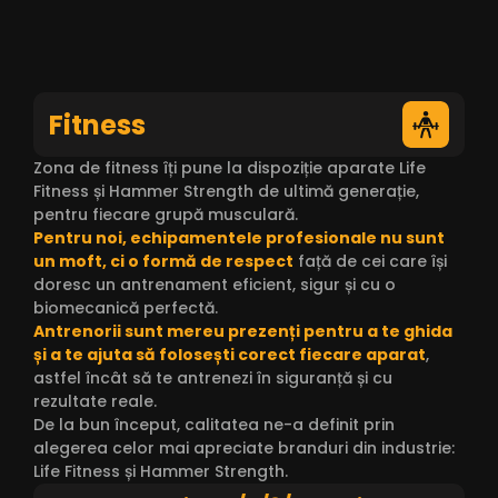
Fitness
Zona de fitness îți pune la dispoziție aparate Life
Fitness și Hammer Strength de ultimă generație,
pentru fiecare grupă musculară.
Pentru noi, echipamentele profesionale nu sunt
un moft, ci o formă de respect
față de cei care își
doresc un antrenament eficient, sigur și cu o
biomecanică perfectă.
Antrenorii sunt mereu prezenți pentru a te ghida
și a te ajuta să folosești corect fiecare aparat
,
astfel încât să te antrenezi în siguranță și cu
rezultate reale.
De la bun început, calitatea ne-a definit prin
alegerea celor mai apreciate branduri din industrie:
Life Fitness și Hammer Strength.