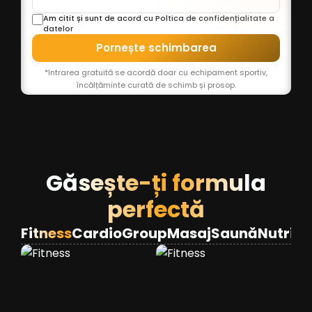
Am citit și sunt de acord cu Poltica de confidențialitate a
datelor
Pornește schimbarea
*Intrarea gratuită se acordă doar cu echipament sportiv,
încălțăminte curată de schimb și prosop.
Găsește-ți formula
perfectă
Fitness
Cardio
Group
Masaj
Saună
Nutriție