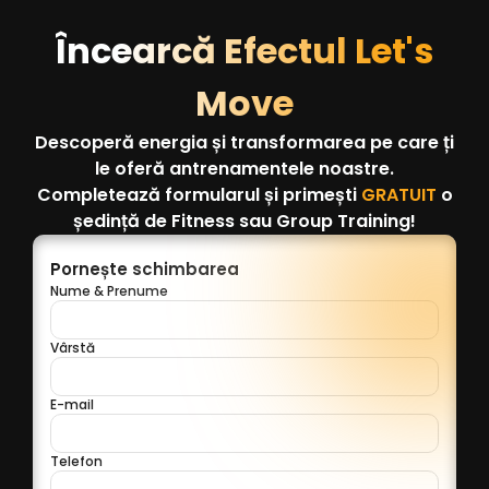
Încearcă Efectul Let's
Move
Descoperă energia și transformarea pe care ți
le oferă antrenamentele noastre.
Completează formularul și primești
GRATUIT
o
ședință de Fitness sau Group Training!
Pornește schimbarea
Nume & Prenume
Vârstă
E-mail
Telefon