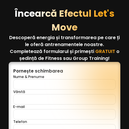
Încearcă Efectul Let's
Move
Descoperă energia și transformarea pe care ți
le oferă antrenamentele noastre.
Completează formularul și primești
GRATUIT
o
ședință de Fitness sau Group Training!
Pornește schimbarea
Nume & Prenume
Vârstă
E-mail
Telefon