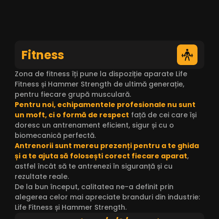
Fitness
Zona de fitness îți pune la dispoziție aparate Life
Fitness și Hammer Strength de ultimă generație,
pentru fiecare grupă musculară.
Pentru noi, echipamentele profesionale nu sunt
un moft, ci o formă de respect
față de cei care își
doresc un antrenament eficient, sigur și cu o
biomecanică perfectă.
Antrenorii sunt mereu prezenți pentru a te ghida
și a te ajuta să folosești corect fiecare aparat
,
astfel încât să te antrenezi în siguranță și cu
rezultate reale.
De la bun început, calitatea ne-a definit prin
alegerea celor mai apreciate branduri din industrie:
Life Fitness și Hammer Strength.