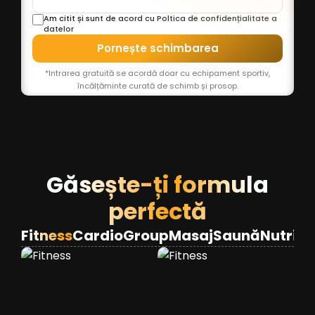
Am citit și sunt de acord cu Poltica de confidențialitate a
datelor
Pornește schimbarea
*Intrarea gratuită se acordă doar cu echipament sportiv,
încălțăminte curată de schimb și prosop.
Găsește-ți formula
perfectă
Fitness
Cardio
Group
Masaj
Saună
Nutriție