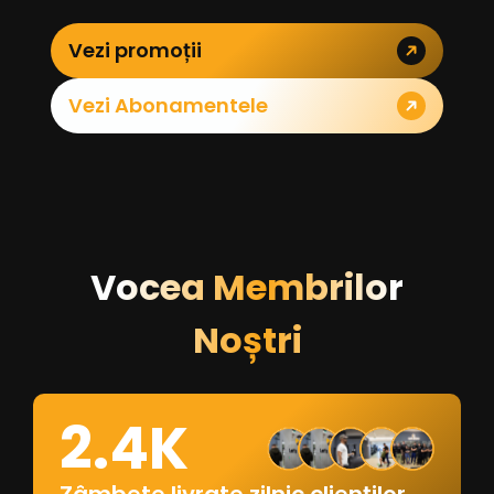
Vezi promoții
Vezi Abonamentele
Vocea Membrilor
Noștri
2.4K